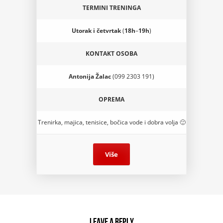
TERMINI TRENINGA
Utorak i četvrtak
(
18h
–
19h
)
KONTAKT OSOBA
Antonija Žalac
(099 2303 191)
OPREMA
Trenirka, majica, tenisice, bočica vode i dobra volja 🙂
Više
Leave a reply