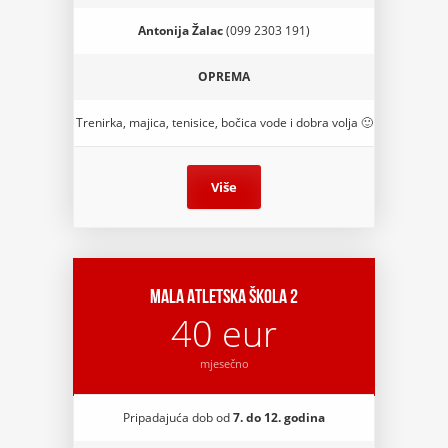
Antonija Žalac
(099 2303 191)
OPREMA
Trenirka, majica, tenisice, bočica vode i dobra volja 🙂
Više
Mala Atletska škola 2
40 eur
mjesečno
Pripadajuća
dob
od
7. do 12. godina