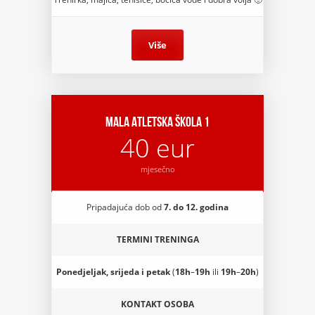
Više
Mala Atletska škola 1
40 eur
mjesečno
Pripadajuća
dob
od
7. do 12. godina
TERMINI TRENINGA
Ponedjeljak, srijeda i petak
(
18h
–
19h
ili
19h
–
20h
)
KONTAKT OSOBA