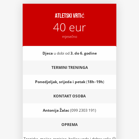
Atletski vrtić
40 eur
mjesečno
Djeca
u dobi od
3. do 6. godine
TERMINI TRENINGA
Ponedjeljak, srijeda i petak
(
18h
–
19h
)
KONTAKT OSOBA
Antonija Žalac
(099 2303 191)
OPREMA
Trenirka, majica, tenisice, bočica vode i dobra volja 🙂