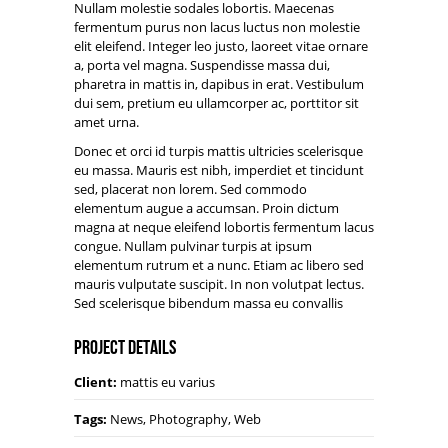
Nullam molestie sodales lobortis. Maecenas
fermentum purus non lacus luctus non molestie
elit eleifend. Integer leo justo, laoreet vitae ornare
a, porta vel magna. Suspendisse massa dui,
pharetra in mattis in, dapibus in erat. Vestibulum
dui sem, pretium eu ullamcorper ac, porttitor sit
amet urna.
Donec et orci id turpis mattis ultricies scelerisque
eu massa. Mauris est nibh, imperdiet et tincidunt
sed, placerat non lorem. Sed commodo
elementum augue a accumsan. Proin dictum
magna at neque eleifend lobortis fermentum lacus
congue. Nullam pulvinar turpis at ipsum
elementum rutrum et a nunc. Etiam ac libero sed
mauris vulputate suscipit. In non volutpat lectus.
Sed scelerisque bibendum massa eu convallis
Project Details
Client:
mattis eu varius
Tags:
News, Photography, Web